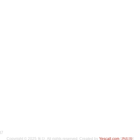
37
Copyright © 2025 동강. All rights reserved.
Created by
Yescall.com
[
관리자
]