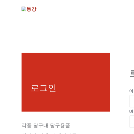
콘
텐
츠
로
건
너
뛰
기
로그인
아
비
각종 당구대 당구용품