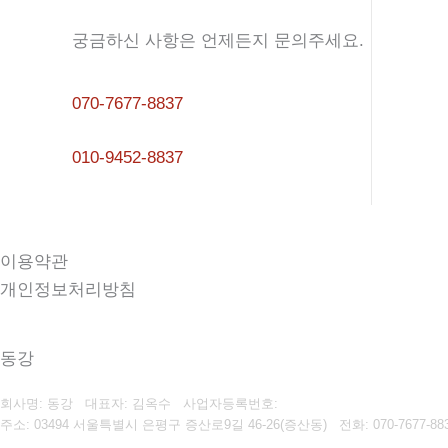
궁금하신 사항은 언제든지 문의주세요.
070-7677-8837
010-9452-8837
이용약관
개인정보처리방침
동강
회사명: 동강 대표자: 김옥수
사업자등록번호:
주소: 03494 서울특별시 은평구 증산로9길 46-26(증산동)
전화:
070-7677-88