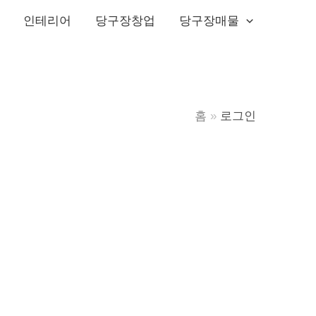
인테리어
당구장창업
당구장매물
홈
로그인