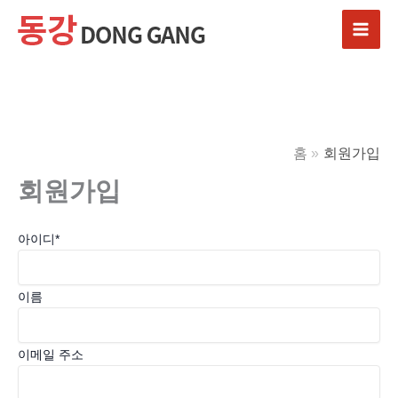
콘
텐
츠
로
건
너
뛰
홈
회원가입
기
회원가입
아이디
*
이름
이메일 주소