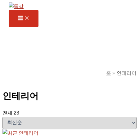
콘
텐
츠
로
건
너
뛰
기
홈
인테리어
인테리어
전체 23