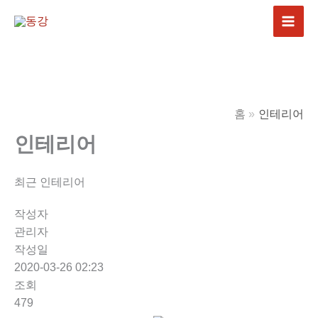
콘
텐
츠
로
건
너
홈
인테리어
뛰
기
인테리어
최근 인테리어
작성자
관리자
작성일
2020-03-26 02:23
조회
479