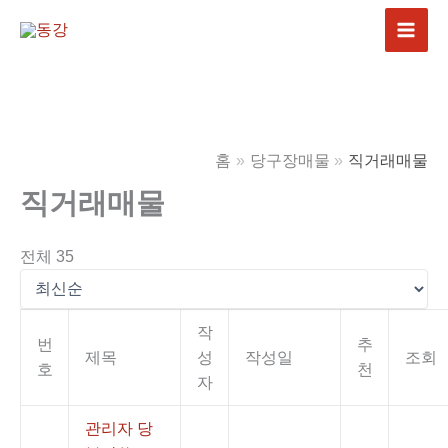
콘
텐
츠
로
건
너
홈
당구장매물
직거래매물
뛰
기
직거래매물
전체 35
작
번
추
제목
성
작성일
조회
호
천
자
관리자 당