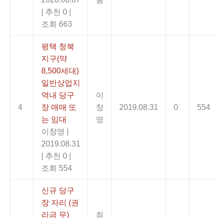
|
추천 0
|
조회 663
평택 청북
지구(약
8,500세대)
일반상업지
역내 당구
이
4
장 매매 또
창
2019.08.31
0
554
는 임대
영
이창영
|
2019.08.31
|
추천 0
|
조회 554
신규 당구
장 자리 (권
리금 무)
최