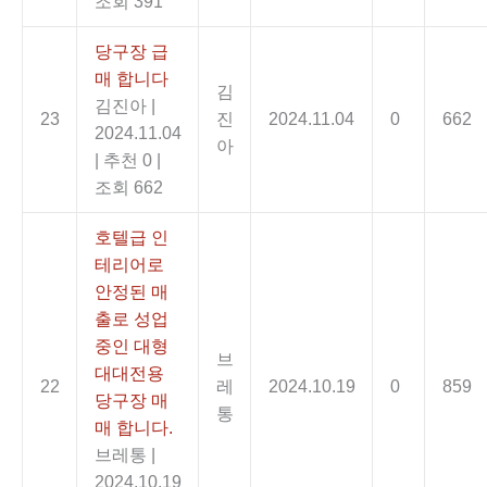
조회 391
당구장 급
매 합니다
김
김진아
|
23
진
2024.11.04
0
662
2024.11.04
아
|
추천 0
|
조회 662
호텔급 인
테리어로
안정된 매
출로 성업
중인 대형
브
대대전용
22
레
2024.10.19
0
859
당구장 매
통
매 합니다.
브레통
|
2024.10.19