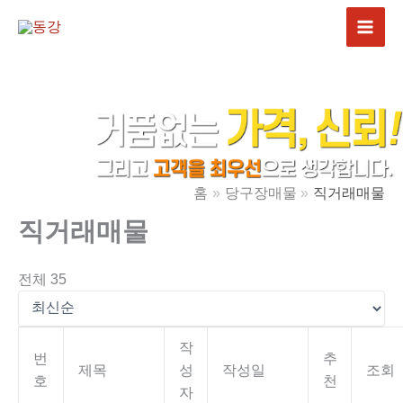
콘
텐
츠
로
건
너
뛰
기
홈
당구장매물
직거래매물
직거래매물
전체 35
작
번
추
제목
성
작성일
조회
호
천
자