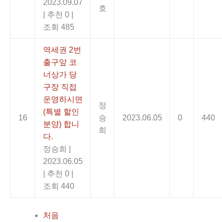
2023.09.07
호
|
추천 0
|
조회 485
역세권 2번
출구앞 코
너상가 당
구장 직접
운영하시면
정
(특별 할인
16
승
2023.06.05
0
440
분양) 합니
희
다.
정승희
|
2023.06.05
|
추천 0
|
조회 440
처음