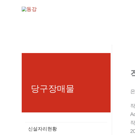
콘
텐
츠
로
건
너
뛰
기
당구장매물
은
A
신설자리현황
2