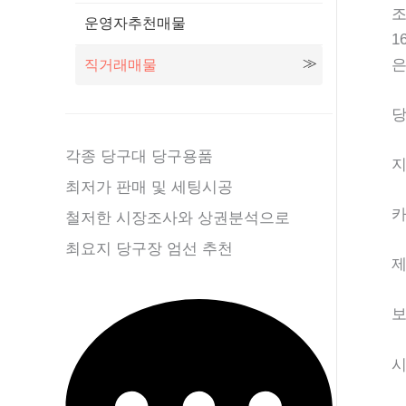
운영자추천매물
1
은
직거래매물
당
각종 당구대 당구용품
지
최저가 판매 및 세팅시공
카
철저한 시장조사와 상권분석으로
최요지 당구장 엄선 추천
제
보
시