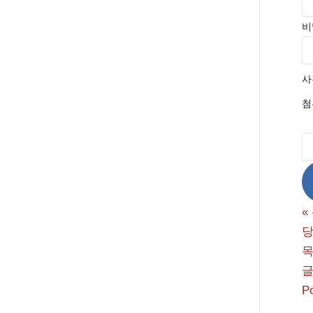
비
사
첨
«
당
P