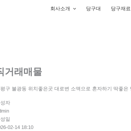
회사소개
당구대
당구재료
직거래매물
평구 불광동 위치좋은곳 대로변 소액으로 혼자하기 딱좋은 당
작성자
dmin
작성일
026-02-14 18:10