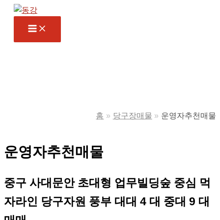
콘
텐
츠
로
건
너
뛰
기
홈
당구장매물
운영자추천매물
운영자추천매물
중구 사대문안 초대형 업무빌딩숲 중심 먹
자라인 당구자원 풍부 대대 4 대 중대 9 대
매매 ,