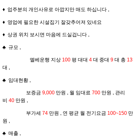
♦ 업주분의 개인사유로 아깝지만 매도 하십니다 ,
♦ 영업에 필요한 시설집기 잘갖추어져 있네요
♦ 상권 위치 보시면 마음에 드실겁니다 ,
♣ 규모 ,
엘베운행 지상
100
평 대대
4
대 중대
9
대 총
13
대 ,
♣ 임대현황 ,
보증금
9,000
만원 , 월 임대료
700
만원 , 관리
비
40
만원 ,
부가세
74
만원 , 연 평균 월 전기요금
100~150
만
원 ,
♣ 매출 ,