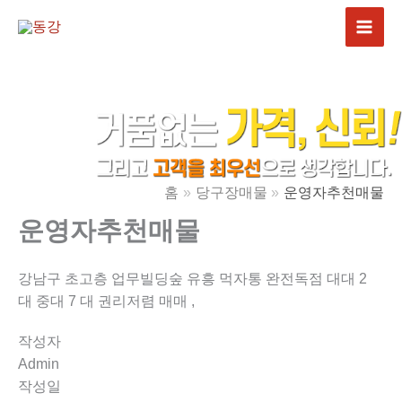
콘
텐
츠
로
건
너
뛰
기
홈
당구장매물
운영자추천매물
운영자추천매물
강남구 초고층 업무빌딩숲 유흥 먹자통 완전독점 대대 2
대 중대 7 대 권리저렴 매매 ,
작성자
Admin
작성일