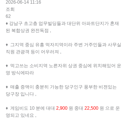
2026-06-14 11:16
조회
62
♦ 강남구 초고층 업무빌딩들과 대단위 아파트단지가 혼재
된 복합상권 완전독점 ,
♦ 그지역 중심 유흥 먹자지역이라 주변 거주민들과 사무실
직원 관광객 등이 어우러져 ,
♦ 먹고쓰는 소비지역 노른자위 상권 중심에 위치해있어 운
영 방식에따라
♦ 매출 증액이 충분히 가능한 당구인구 풍부한 비젼있는
당구장 입니다 ,
♦ 게임비도 10 분에 대대
2,900
원 중대
22,500
원 으로 운
영되고 있네요 ,