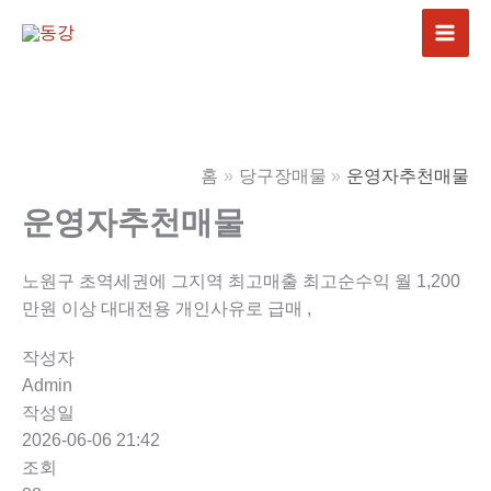
콘
텐
츠
로
건
너
홈
당구장매물
운영자추천매물
뛰
기
운영자추천매물
노원구 초역세권에 그지역 최고매출 최고순수익 월 1,200
만원 이상 대대전용 개인사유로 급매 ,
작성자
Admin
작성일
2026-06-06 21:42
조회