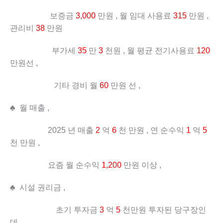
보증금
3,000
만원 , 월 임대 사용료
315
만원 ,
관리비
38
만원
부가세
35
만
3
천원 , 월 평균 전기사용료
120
만원선 ,
기타 경비 월
60
만원 선 ,
♣ 월 매출 ,
2025 년 매출
2
억
6
천 만원 , 연 순수익
1
억
5
천 만원 ,
요즘 월 순수익
1,200
만원 이상 ,
♣ 시설 권리금 ,
초기 투자금
3
억
5
천만원 투자된 당구장인
데 ,