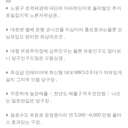
88
♦ 노원구 초역세권에 대단위 아파트단지로 둘러쌓인 주거
초밀집지역 노른자위상권 ,
♦ 대로변 엘베 운행 코너건물 지상이라 홍보효과는물론 손
님유입도 편리한 최상의조건 ,
♦ 대형 무료주차장에 상주인구는 물론 유동인구도 많다보
니 당구인구도많은 으뜸상권 ,
♦ 최상급 인테리어에 최신형 대대 MIK5,0 9 대가 여유있게
설치 그지역 으뜸 당구장 ,
♦ 꾸준하게 높은매출〈 전년도 매출 2 억 6 천만원 〉나오
는 알토란같은 당구장 ,
♦ 음료수도 유료로 운영중이라 연 5,000 ~6,000 만원 플러
스 효과있는 구장 ,