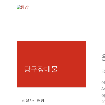
콘
텐
츠
로
건
너
뛰
기
당구장매물
금
A
신설자리현황
2