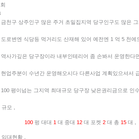
조회
8
 금천구 상주인구 많은 주거 초밀집지역 당구인구도 많은 그
 도로변엔 식당등 먹거리도 산재해 있어 예전엔 1 억 5 천에
 역사가깊은 당구장이라 내부인테리어 좀 손봐서 운영한다면
 현업주분이 수년간 운영해오시다 다른사업 계획있으셔서 급
 100 평이넘는 그지역 최대규모 당구장 낮은권리금으로 인수
 규모 ,
100
펑 대대
1
대 중대
12
대 포켓
2
대 총
15
대 ,
 임대현황 ,