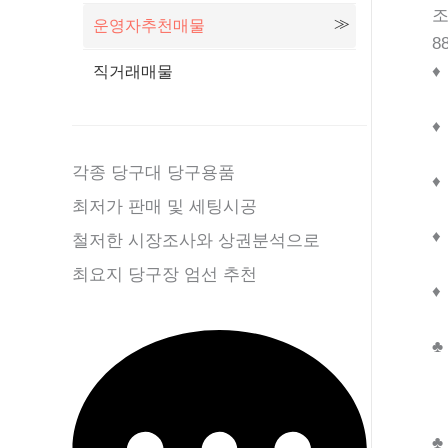
운영자추천매물
8
♦
직거래매물
♦
각종 당구대 당구용품
♦
최저가 판매 및 세팅시공
♦
철저한 시장조사와 상권분석으로
최요지 당구장 엄선 추천
♦
♣
♣