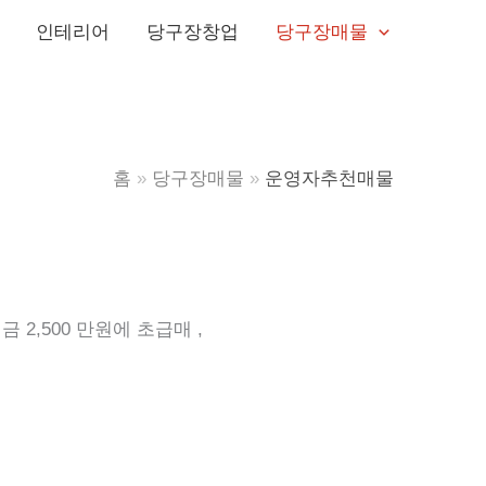
인테리어
당구장창업
당구장매물
홈
당구장매물
운영자추천매물
2,500 만원에 초급매 ,