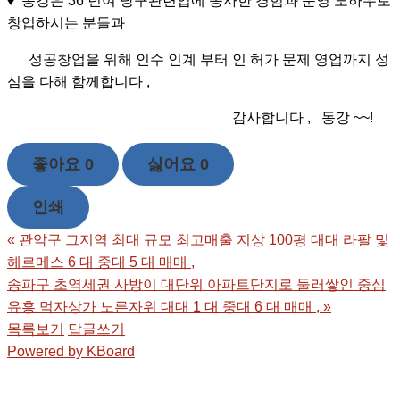
♦ 동강은 36 년여 당구관련업에 종사한 경험과 운영 노하우로
창업하시는 분들과
성공창업을 위해 인수 인계 부터 인 허가 문제 영업까지 성
심을 다해 함께합니다 ,
감사합니다 , 동강 ~~!
좋아요
0
싫어요
0
인쇄
«
관악구 그지역 최대 규모 최고매출 지상 100평 대대 라팔 및
헤르메스 6 대 중대 5 대 매매 ,
송파구 초역세권 사방이 대단위 아파트단지로 둘러쌓인 중심
유흥 먹자상가 노른자위 대대 1 대 중대 6 대 매매 ,
»
목록보기
답글쓰기
Powered by KBoard