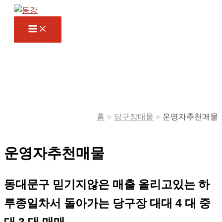
콘
텐
츠
로
건
너
뛰
기
홈
당구장매물
운영자추천매물
운영자추천매물
동대문구 믿기지않은 매출 올리고있는 하
루종일차서 돌아가는 당구장 대대 4 대 중
대 3 대 매매,