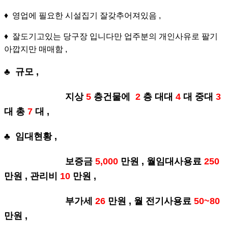
♦ 영업에 필요한 시설집기 잘갖추어져있음 ,
♦ 잘도기고있는 당구장 입니다만 업주분의 개인사유로 팔기
아깝지만 매매함 ,
♣ 규모 ,
지상
5
층건물에
2
층 대대
4
대 중대
3
대 총
7
대 ,
♣ 임대현황 ,
보증금
5,000
만원 , 월임대사용료
250
만원 , 관리비
10
만원 ,
부가세
26
만원 , 월 전기사용료
50~80
만원 ,